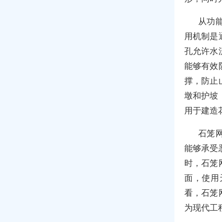
从功
用机制是
孔允许水
能够有效
撑，防止
墩和护坡
用于建造
石笼
能够承受
时，石笼
面，使用
看，石笼
为现代工