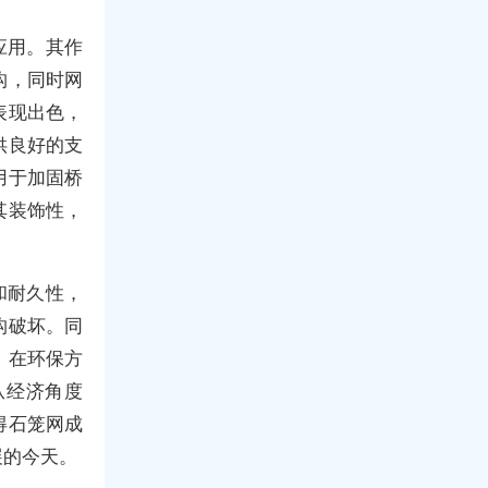
应用。其作
构，同时网
表现出色，
供良好的支
用于加固桥
其装饰性，
和耐久性，
构破坏。同
。在环保方
从经济角度
得石笼网成
展的今天。