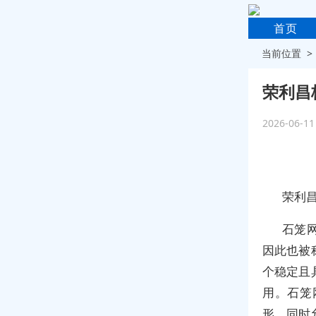
首页
当前位置 
荣利昌
2026-06-1
荣利
石笼
因此也被
个稳定且
用。石笼
形，同时