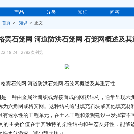
产品
分类
知识
问答
>
首页
>
知识
> 正文
格宾石笼网 河道防洪石笼网 石笼网概述及其
1 22:18:24 2782次浏览
昌格宾石笼网 河道防洪石笼网 石笼网概述及其重要性
网是一种由金属丝编织或焊接而成的网状结构，通常呈现六
称为六角网或格宾网。这种结构通过填充石块或其他填充材
具有透水性的工程单元，在土木工程和景观建设中发挥着不
网的主要价值在于其独特的柔性结构和生态友好性，能够
允许水分渗透，减少静水压力。