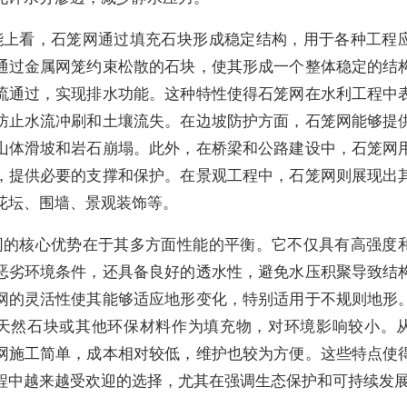
能上看，石笼网通过填充石块形成稳定结构，用于各种工程
通过金属网笼约束松散的石块，使其形成一个整体稳定的结
流通过，实现排水功能。这种特性使得石笼网在水利工程中
防止水流冲刷和土壤流失。在边坡防护方面，石笼网能够提
山体滑坡和岩石崩塌。此外，在桥梁和公路建设中，石笼网
，提供必要的支撑和保护。在景观工程中，石笼网则展现出
花坛、围墙、景观装饰等。
网的核心优势在于其多方面性能的平衡。它不仅具有高强度
恶劣环境条件，还具备良好的透水性，避免水压积聚导致结
网的灵活性使其能够适应地形变化，特别适用于不规则地形
天然石块或其他环保材料作为填充物，对环境影响较小。
网施工简单，成本相对较低，维护也较为方便。这些特点使
程中越来越受欢迎的选择，尤其在强调生态保护和可持续发