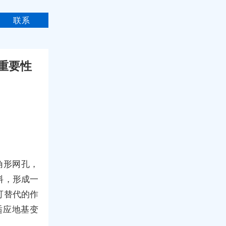
联系
重要性
角形网孔，
料，形成一
可替代的作
适应地基变